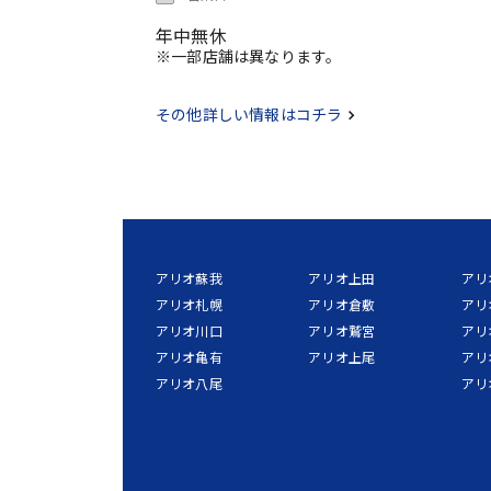
年中無休
※一部店舗は異なります。
その他詳しい情報はコチラ
アリオ蘇我
アリオ上田
アリ
アリオ札幌
アリオ倉敷
アリ
アリオ川口
アリオ鷲宮
アリ
アリオ亀有
アリオ上尾
アリ
アリオ八尾
アリ