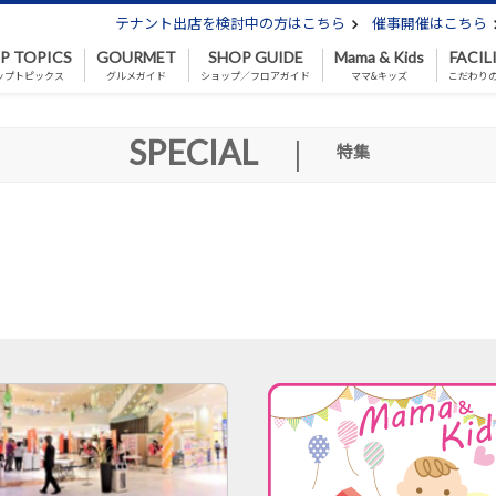
テナント出店を検討中の方はこちら
催事開催はこちら
P TOPICS
GOURMET
SHOP GUIDE
Mama & Kids
FACIL
ップトピックス
グルメガイド
ショップ／フロアガイド
ママ&キッズ
こだわり
SPECIAL
|
特集