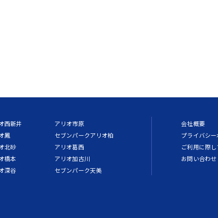
オ西新井
アリオ市原
会社概要
オ鳳
セブンパークアリオ柏
プライバシー
オ北砂
アリオ葛西
ご利用に際し
オ橋本
アリオ加古川
お問い合わせ
オ深谷
セブンパーク天美