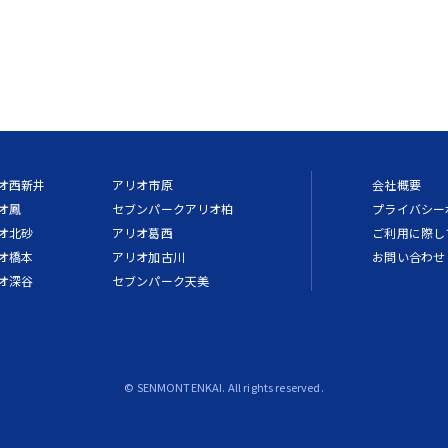
オ西新井
アリオ市原
会社概要
オ鳳
セブンパークアリオ柏
プライバシー
オ北砂
アリオ葛西
ご利用に際し
オ橋本
アリオ加古川
お問い合わせ
オ深谷
セブンパーク天美
© SENMONTENKAI. All rights reserved.