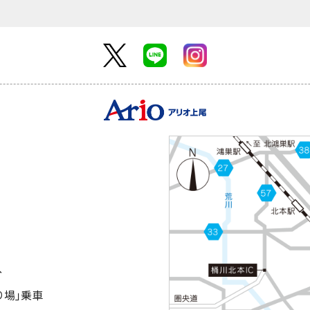
分
り場｣乗車