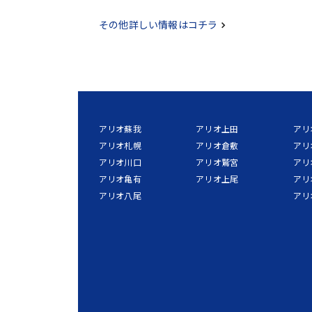
その他詳しい情報はコチラ
アリオ蘇我
アリオ上田
アリ
アリオ札幌
アリオ倉敷
アリ
アリオ川口
アリオ鷲宮
アリ
アリオ亀有
アリオ上尾
アリ
アリオ八尾
アリ