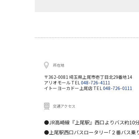
所在地
〒362-0081 埼玉県上尾市壱丁目北29番地14
アリオモール TEL
048-726-4111
イトーヨーカドー上尾店 TEL
048-726-0111
交通アクセス
●JR高崎線『上尾駅』西口よりバス約10
●上尾駅西口バスロータリー｢２番バス乗