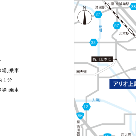
分
り場｣乗車
約１分
り場｣乗車