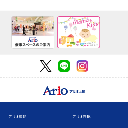
アリオ蘇我
アリオ西新井