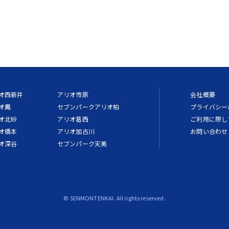
オ西新井
アリオ市原
会社概要
オ鳳
セブンパークアリオ柏
プライバシー
オ北砂
アリオ葛西
ご利用に際し
オ橋本
アリオ加古川
お問い合わせ
オ深谷
セブンパーク天美
© SENMONTENKAI. All rights reserved.