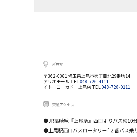
所在地
〒362-0081 埼玉県上尾市壱丁目北29番地14
アリオモール TEL
048-726-4111
イトーヨーカドー上尾店 TEL
048-726-0111
交通アクセス
●JR高崎線『上尾駅』西口よりバス約10
●上尾駅西口バスロータリー｢２番バス乗