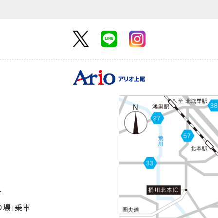
分
り場｣乗車