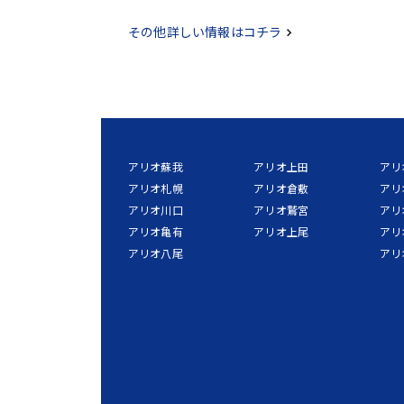
その他詳しい情報はコチラ
アリオ蘇我
アリオ上田
アリ
アリオ札幌
アリオ倉敷
アリ
アリオ川口
アリオ鷲宮
アリ
アリオ亀有
アリオ上尾
アリ
アリオ八尾
アリ