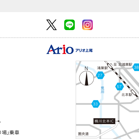
分
り場｣乗車