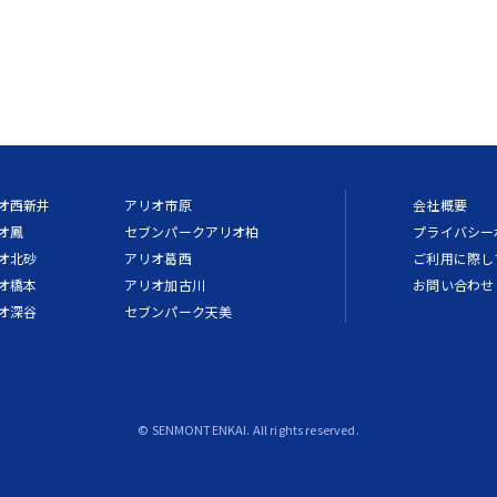
オ西新井
アリオ市原
会社概要
オ鳳
セブンパークアリオ柏
プライバシー
オ北砂
アリオ葛西
ご利用に際し
オ橋本
アリオ加古川
お問い合わせ
オ深谷
セブンパーク天美
© SENMONTENKAI. All rights reserved.