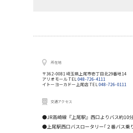
所在地
〒362-0081 埼玉県上尾市壱丁目北29番地14
アリオモール TEL
048-726-4111
イトーヨーカドー上尾店 TEL
048-726-0111
交通アクセス
●JR高崎線『上尾駅』西口よりバス約10
●上尾駅西口バスロータリー｢２番バス乗