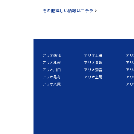
その他詳しい情報はコチラ
アリオ蘇我
アリオ上田
アリ
アリオ札幌
アリオ倉敷
アリ
アリオ川口
アリオ鷲宮
アリ
アリオ亀有
アリオ上尾
アリ
アリオ八尾
アリ