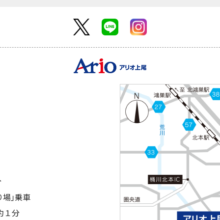
分
り場｣乗車
約１分