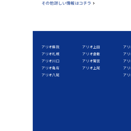
その他詳しい情報はコチラ
アリオ蘇我
アリオ上田
アリ
アリオ札幌
アリオ倉敷
アリ
アリオ川口
アリオ鷲宮
アリ
アリオ亀有
アリオ上尾
アリ
アリオ八尾
アリ