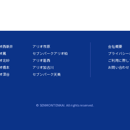
オ西新井
アリオ市原
会社概要
オ鳳
セブンパークアリオ柏
プライバシー
オ北砂
アリオ葛西
ご利用に際し
オ橋本
アリオ加古川
お問い合わせ
オ深谷
セブンパーク天美
© SENMONTENKAI. All rights reserved.