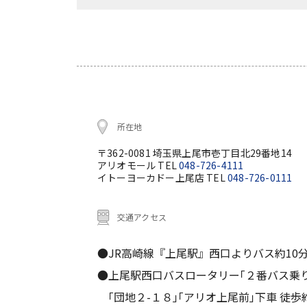
所在地
〒362-0081 埼玉県上尾市壱丁目北29番地14
アリオモール TEL
048-726-4111
イトーヨーカドー上尾店 TEL
048-726-0111
交通アクセス
●JR高崎線『上尾駅』西口よりバス約10
●上尾駅西口バスロータリー｢２番バス乗
｢団地２-１８｣｢アリオ上尾前｣下車 徒歩