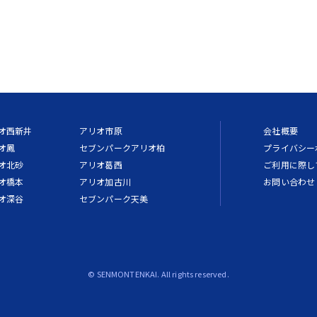
オ西新井
アリオ市原
会社概要
オ鳳
セブンパークアリオ柏
プライバシー
オ北砂
アリオ葛西
ご利用に際し
オ橋本
アリオ加古川
お問い合わせ
オ深谷
セブンパーク天美
© SENMONTENKAI. All rights reserved.