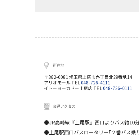
所在地
〒362-0081 埼玉県上尾市壱丁目北29番地14
アリオモール TEL
048-726-4111
イトーヨーカドー上尾店 TEL
048-726-0111
交通アクセス
●JR高崎線『上尾駅』西口よりバス約10
●上尾駅西口バスロータリー｢２番バス乗