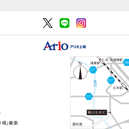
分
り場｣乗車