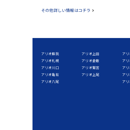
その他詳しい情報はコチラ
アリオ蘇我
アリオ上田
アリ
アリオ札幌
アリオ倉敷
アリ
アリオ川口
アリオ鷲宮
アリ
アリオ亀有
アリオ上尾
アリ
アリオ八尾
アリ