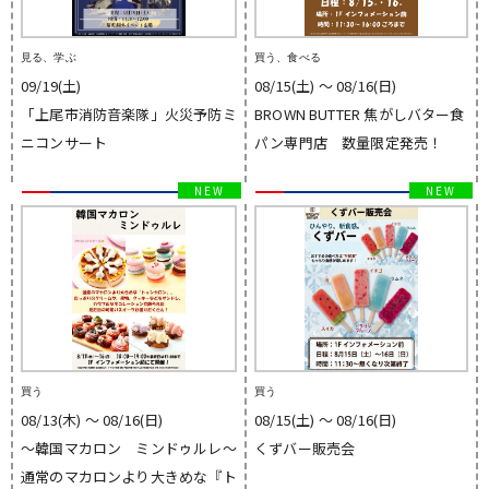
見る、学ぶ
買う、食べる
09/19(土)
08/15(土) 〜 08/16(日)
「上尾市消防音楽隊」火災予防ミ
BROWN BUTTER 焦がしバター食
ニコンサート
パン専門店 数量限定発売！
買う
買う
08/13(木) 〜 08/16(日)
08/15(土) 〜 08/16(日)
〜韓国マカロン ミンドゥルレ〜
くずバー販売会
通常のマカロンより大きめな『ト