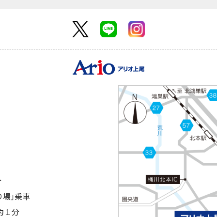
分
り場｣乗車
約１分