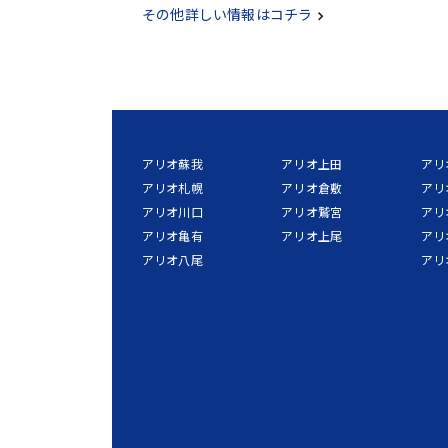
その他詳しい情報はコチラ
アリオ蘇我
アリオ上田
アリ
アリオ札幌
アリオ倉敷
アリ
アリオ川口
アリオ鷲宮
アリ
アリオ亀有
アリオ上尾
アリ
アリオ八尾
アリ