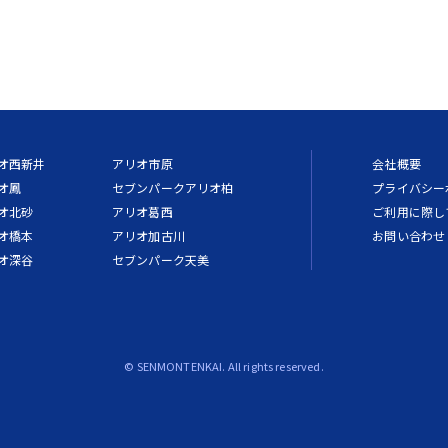
オ西新井
アリオ市原
会社概要
オ鳳
セブンパークアリオ柏
プライバシー
オ北砂
アリオ葛西
ご利用に際し
オ橋本
アリオ加古川
お問い合わせ
オ深谷
セブンパーク天美
© SENMONTENKAI. All rights reserved.