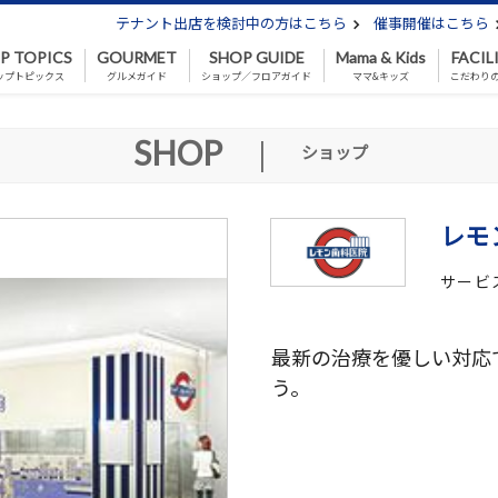
テナント出店を検討中の方はこちら
催事開催はこちら
P TOPICS
GOURMET
SHOP GUIDE
Mama & Kids
FACIL
ップトピックス
グルメガイド
ショップ／フロアガイド
ママ&キッズ
こだわり
SHOP
|
ショップ
レモ
サービ
最新の治療を優しい対応
う。