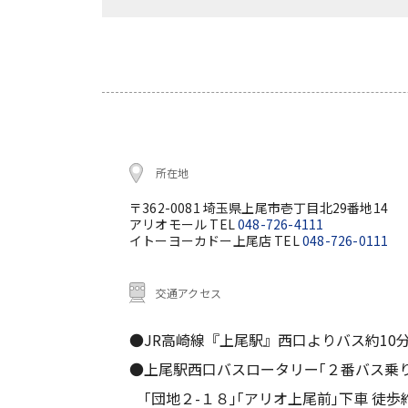
所在地
〒362-0081 埼玉県上尾市壱丁目北29番地14
アリオモール TEL
048-726-4111
イトーヨーカドー上尾店 TEL
048-726-0111
交通アクセス
●JR高崎線『上尾駅』西口よりバス約10
●上尾駅西口バスロータリー｢２番バス乗
｢団地２-１８｣｢アリオ上尾前｣下車 徒歩