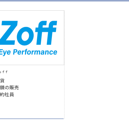
ｏｆｆ
雑貨
眼鏡の販売
契約社員