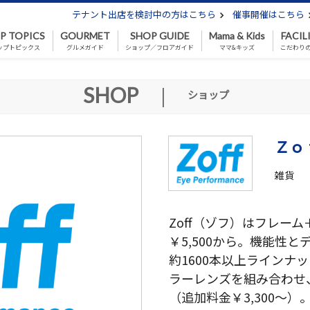
テナント出店を検討中の方はこちら
催事開催はこちら
P TOPICS
GOURMET
SHOP GUIDE
Mama & Kids
FACIL
ップトピックス
グルメガイド
ショップ／フロアガイド
ママ&キッズ
こだわり
SHOP
|
ショップ
Ｚｏ
雑貨
Zoff（ゾフ）はフレー
￥5,500から。機能性
約1600本以上ラインナ
ラーレンズを組み合わせ
（追加料金￥3,300～