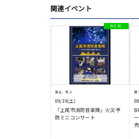
関連イベント
見る、学ぶ
買
09/19(土)
0
「上尾市消防音楽隊」火災予
B
防ミニコンサート