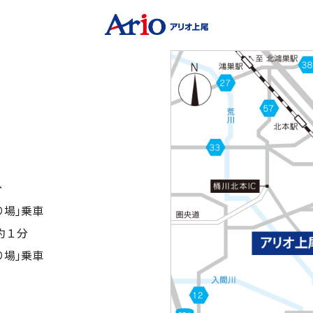
分
り場｣乗車
約１分
り場｣乗車