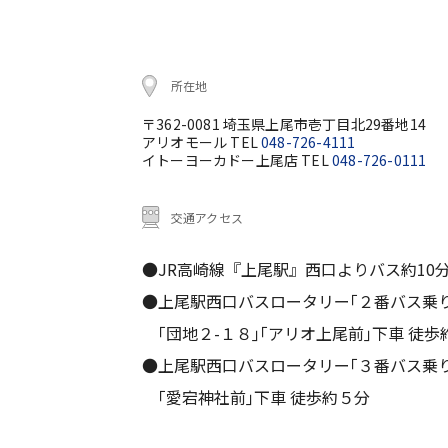
所在地
〒362-0081 埼玉県上尾市壱丁目北29番地14
アリオモール TEL
048-726-4111
イトーヨーカドー上尾店 TEL
048-726-0111
交通アクセス
●JR高崎線『上尾駅』西口よりバス約10
●上尾駅西口バスロータリー｢２番バス乗
｢団地２-１８｣｢アリオ上尾前｣下車 徒歩
●上尾駅西口バスロータリー｢３番バス乗
｢愛宕神社前｣下車 徒歩約５分