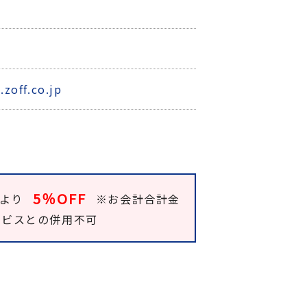
0
zoff.co.jp
5％OFF
額より
※お会計合計金
サービスとの併用不可