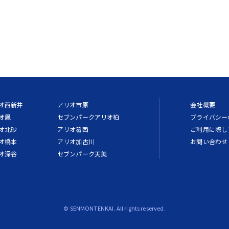
オ西新井
アリオ市原
会社概要
オ鳳
セブンパークアリオ柏
プライバシー
オ北砂
アリオ葛西
ご利用に際し
オ橋本
アリオ加古川
お問い合わせ
オ深谷
セブンパーク天美
© SENMONTENKAI. All rights reserved.