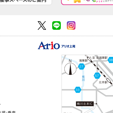
分
り場｣乗車