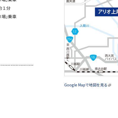
約１分
り場｣乗車
---------------------
Google Mapで地図を見る