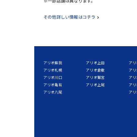
※一部店舗は異なります。
その他詳しい情報はコチラ
アリオ蘇我
アリオ上田
アリ
アリオ札幌
アリオ倉敷
アリ
アリオ川口
アリオ鷲宮
アリ
アリオ亀有
アリオ上尾
アリ
アリオ八尾
アリ