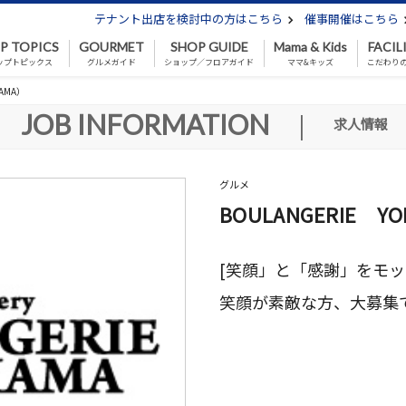
テナント出店を検討中の方はこちら
催事開催はこちら
P TOPICS
GOURMET
SHOP GUIDE
Mama & Kids
FACIL
ップトピックス
グルメガイド
ショップ／フロアガイド
ママ&キッズ
こだわり
AMA）
JOB INFORMATION
|
求人情報
グルメ
BOULANGERIE YO
[笑顔」と「感謝」をモ
笑顔が素敵な方、大募集