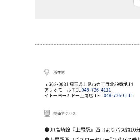
所在地
〒362-0081 埼玉県上尾市壱丁目北29番地14
アリオモール TEL
048-726-4111
イトーヨーカドー上尾店 TEL
048-726-0111
交通アクセス
●JR高崎線『上尾駅』西口よりバス約10
●上尾駅西口バスロータリー｢２番バス乗