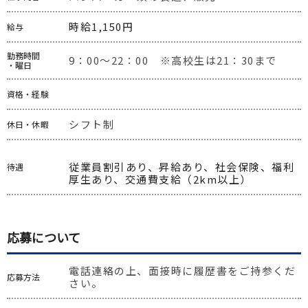
時給1,150円
給与
勤務時間
9：00～22：00　※高校生は21：30まで
・曜日
資格・経験
シフト制
休日・休暇
従業員割引あり、昇給あり、社会保険、福利
待遇
厚生あり、交通費支給（2km以上）
応募について
電話連絡の上、面接時に履歴書をご持参くだ
応募方法
さい。