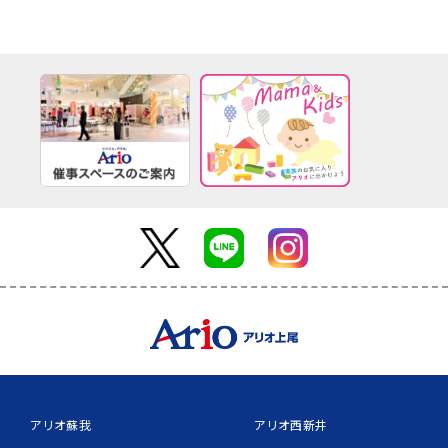
アリオ蘇我
アリオ西新井