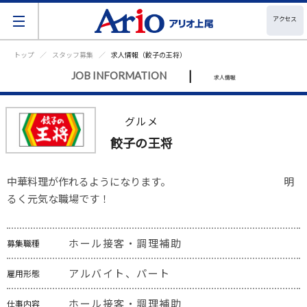
アクセス
トップ
スタッフ募集
求人情報（餃子の王将）
|
JOB INFORMATION
求人情報
グルメ
餃子の王将
中華料理が作れるようになります。　　　　　　　　　　　明
るく元気な職場です！
ホール接客・調理補助
募集職種
アルバイト、パート
雇用形態
ホール接客・調理補助
仕事内容