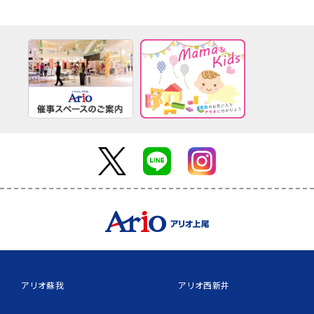
アリオ蘇我
アリオ西新井