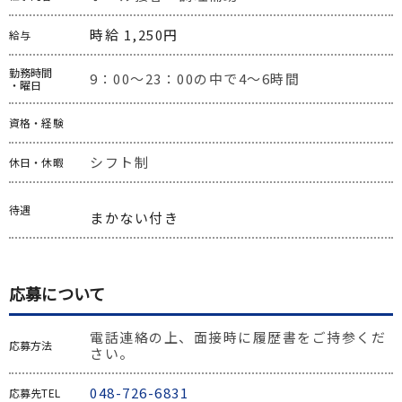
時給 1,250円
給与
勤務時間
9：00～23：00の中で4～6時間
・曜日
資格・経験
シフト制
休日・休暇
待遇
まかない付き
応募について
電話連絡の上、面接時に履歴書をご持参くだ
応募方法
さい。
048-726-6831
応募先TEL