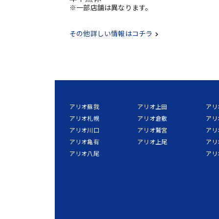
※一部店舗は異なります。
その他詳しい情報はコチラ
アリオ蘇我
アリオ上田
アリ
アリオ札幌
アリオ倉敷
アリ
アリオ川口
アリオ鷲宮
アリ
アリオ亀有
アリオ上尾
アリ
アリオ八尾
アリ