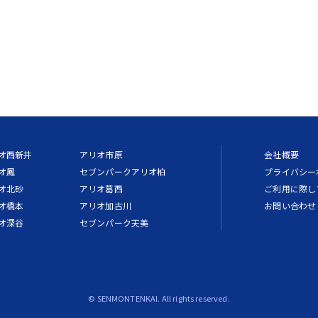
オ西新井
アリオ市原
会社概要
オ鳳
セブンパークアリオ柏
プライバシー
オ北砂
アリオ葛西
ご利用に際し
オ橋本
アリオ加古川
お問い合わせ
オ深谷
セブンパーク天美
© SENMONTENKAI. All rights reserved.