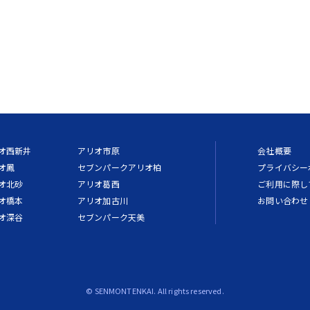
オ西新井
アリオ市原
会社概要
オ鳳
セブンパークアリオ柏
プライバシー
オ北砂
アリオ葛西
ご利用に際し
オ橋本
アリオ加古川
お問い合わせ
オ深谷
セブンパーク天美
© SENMONTENKAI. All rights reserved.