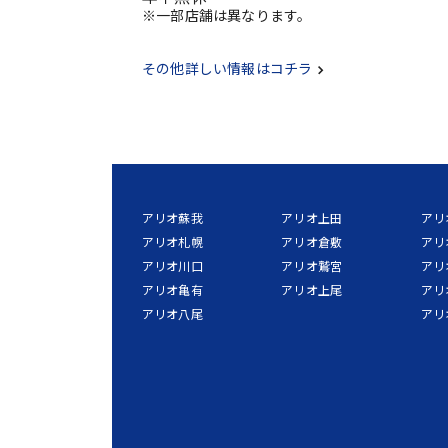
※一部店舗は異なります。
その他詳しい情報はコチラ
アリオ蘇我
アリオ上田
アリ
アリオ札幌
アリオ倉敷
アリ
アリオ川口
アリオ鷲宮
アリ
アリオ亀有
アリオ上尾
アリ
アリオ八尾
アリ