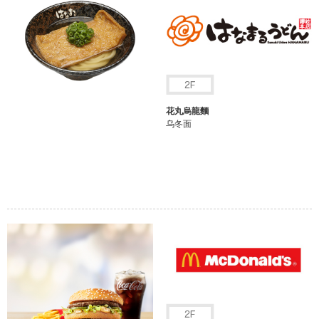
花丸烏龍麵
乌冬面