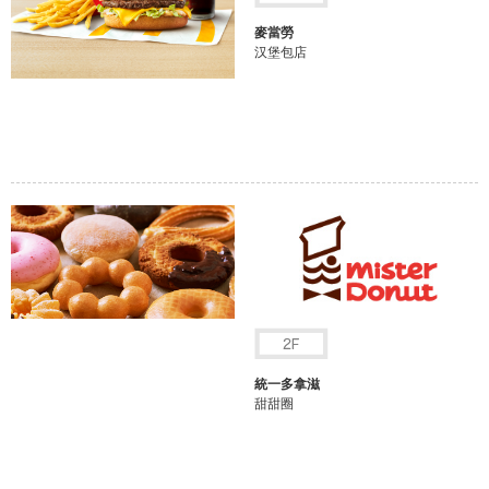
麥當勞
汉堡包店
統一多拿滋
甜甜圈