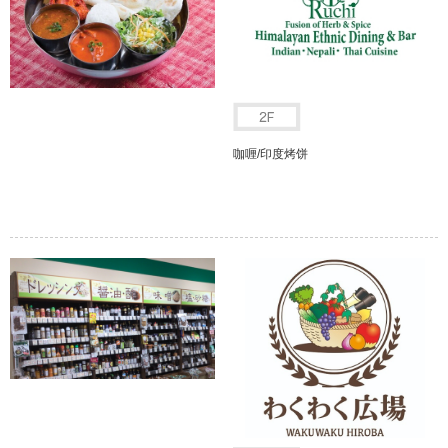
咖喱/印度烤饼