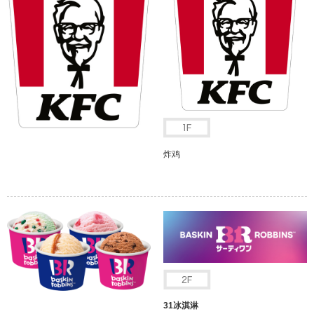
炸鸡
31冰淇淋