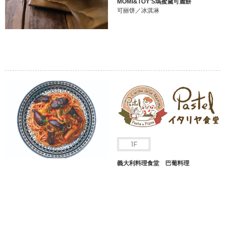
MOMI&TOY'S瑪蜜黛可麗餅
可丽饼／冰淇淋
義大利料理食堂 巴葡料理