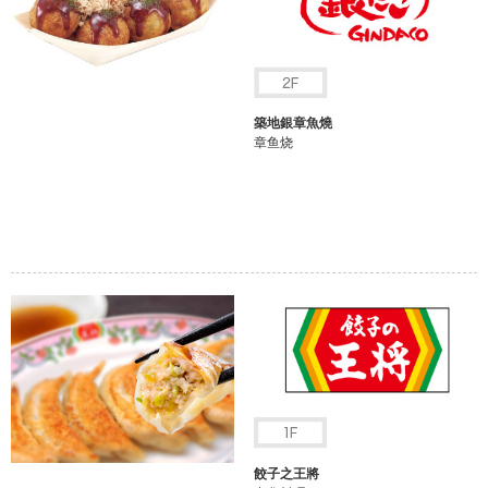
築地銀章魚燒
章鱼烧
餃子之王將