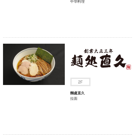
中华料理
麵處直久
拉面