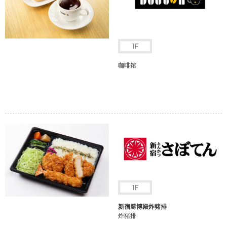
咖啡馆
新宿勝博殿炸豬排
炸猪排