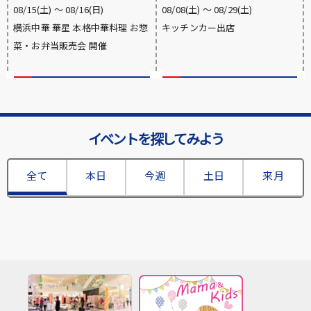
08/15(土) 〜 08/16(日)
08/08(土) 〜 08/29(土)
横浜中華 華星 本格中華料理 お惣
キッチンカー出店
菜・お弁当販売会 開催
イベントを探してみよう
全て
本日
今週
土日
来月