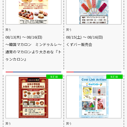
買う
買う
08/13(木) 〜 08/16(日)
08/15(土) 〜 08/16(日)
〜韓国マカロン ミンドゥルレ〜
くずバー販売会
通常のマカロンより大きめな『ト
ゥンカロン』
買う
買う