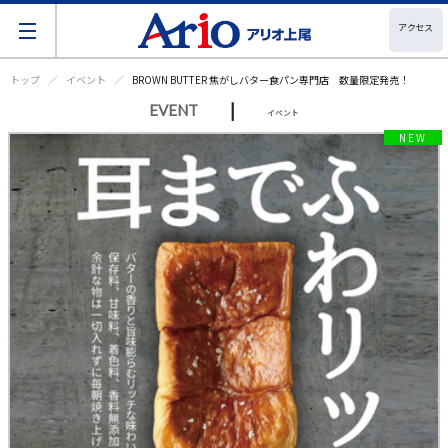
アクセス
トップ
イベント
BROWN BUTTER 焦がしバター食パン専門店 数量限定発売！
|
EVENT
イベント