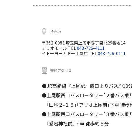
所在地
〒362-0081 埼玉県上尾市壱丁目北29番地14
アリオモール TEL
048-726-4111
イトーヨーカドー上尾店 TEL
048-726-0111
交通アクセス
●JR高崎線『上尾駅』西口よりバス約10
●上尾駅西口バスロータリー｢２番バス乗
｢団地２-１８｣｢アリオ上尾前｣下車 徒歩
●上尾駅西口バスロータリー｢３番バス乗
｢愛宕神社前｣下車 徒歩約５分