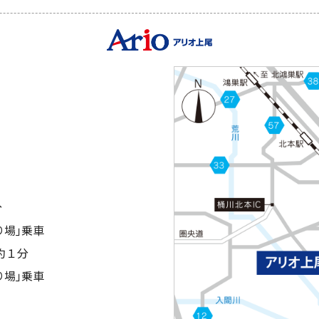
分
り場｣乗車
約１分
り場｣乗車