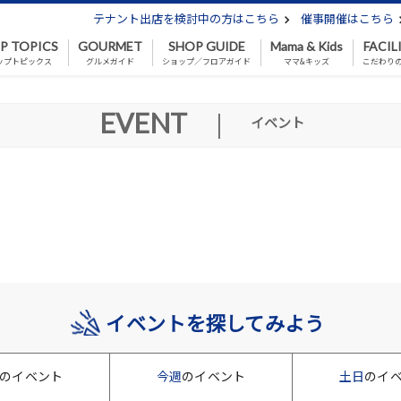
テナント出店を検討中の方はこちら
催事開催はこちら
P TOPICS
GOURMET
SHOP GUIDE
Mama & Kids
FACIL
ップトピックス
グルメガイド
ショップ／フロアガイド
ママ&キッズ
こだわり
EVENT
|
イベント
イベントを探してみよう
のイベント
今週
のイベント
土日
のイ