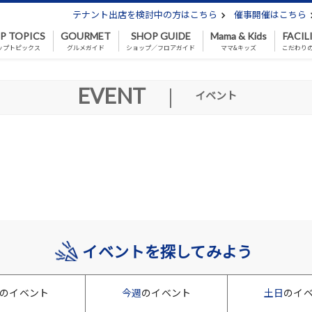
テナント出店を検討中の方はこちら
催事開催はこちら
P TOPICS
GOURMET
SHOP GUIDE
Mama & Kids
FACIL
ップトピックス
グルメガイド
ショップ／フロアガイド
ママ&キッズ
こだわり
EVENT
|
イベント
イベントを探してみよう
のイベント
今週
のイベント
土日
のイ