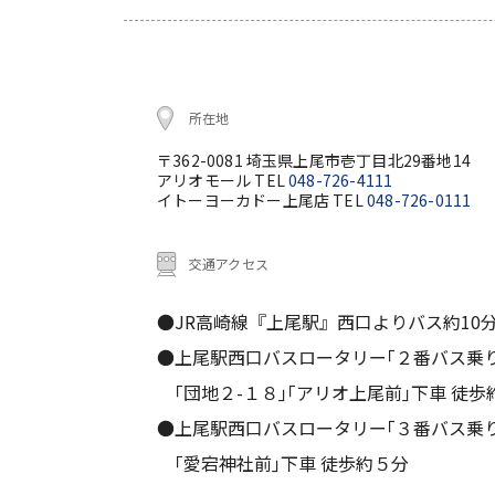
所在地
〒362-0081 埼玉県上尾市壱丁目北29番地14
アリオモール TEL
048-726-4111
イトーヨーカドー上尾店 TEL
048-726-0111
交通アクセス
●JR高崎線『上尾駅』西口よりバス約10
●上尾駅西口バスロータリー｢２番バス乗
｢団地２-１８｣｢アリオ上尾前｣下車 徒歩
●上尾駅西口バスロータリー｢３番バス乗
｢愛宕神社前｣下車 徒歩約５分