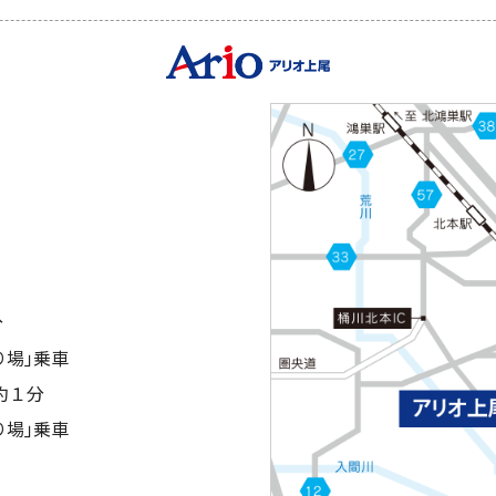
分
り場｣乗車
約１分
り場｣乗車