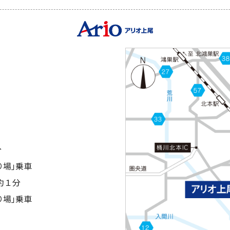
分
り場｣乗車
約１分
り場｣乗車