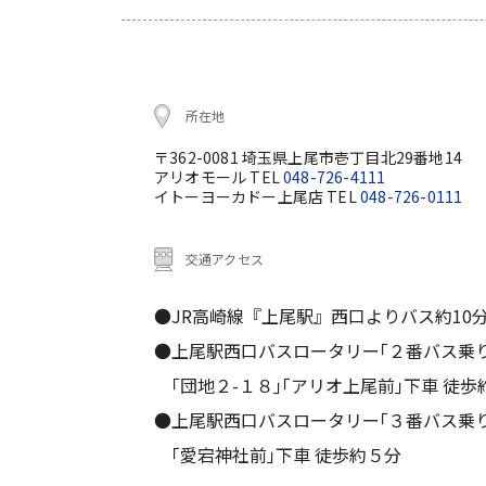
所在地
〒362-0081 埼玉県上尾市壱丁目北29番地14
アリオモール TEL
048-726-4111
イトーヨーカドー上尾店 TEL
048-726-0111
交通アクセス
●JR高崎線『上尾駅』西口よりバス約10
●上尾駅西口バスロータリー｢２番バス乗
｢団地２-１８｣｢アリオ上尾前｣下車 徒歩
●上尾駅西口バスロータリー｢３番バス乗
｢愛宕神社前｣下車 徒歩約５分