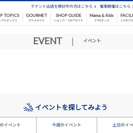
テナント出店を検討中の方はこちら
催事開催はこちら
P TOPICS
GOURMET
SHOP GUIDE
Mama & Kids
FACIL
ップトピックス
グルメガイド
ショップ／フロアガイド
ママ&キッズ
こだわり
EVENT
|
イベント
イベントを探してみよう
のイベント
今週
のイベント
土日
のイ