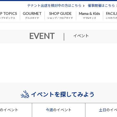
テナント出店を検討中の方はこちら
催事開催はこちら
P TOPICS
GOURMET
SHOP GUIDE
Mama & Kids
FACIL
ップトピックス
グルメガイド
ショップ／フロアガイド
ママ&キッズ
こだわり
EVENT
|
イベント
イベントを探してみよう
のイベント
今週
のイベント
土日
のイ