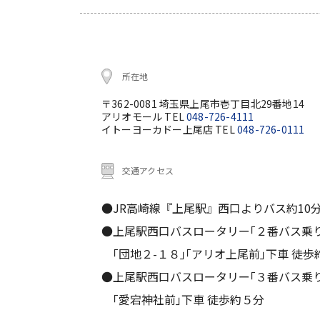
所在地
〒362-0081 埼玉県上尾市壱丁目北29番地14
アリオモール TEL
048-726-4111
イトーヨーカドー上尾店 TEL
048-726-0111
交通アクセス
●JR高崎線『上尾駅』西口よりバス約10
●上尾駅西口バスロータリー｢２番バス乗
｢団地２-１８｣｢アリオ上尾前｣下車 徒歩
●上尾駅西口バスロータリー｢３番バス乗
｢愛宕神社前｣下車 徒歩約５分