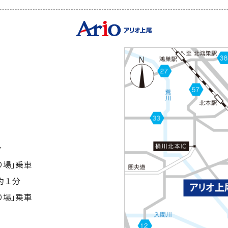
分
り場｣乗車
約１分
り場｣乗車